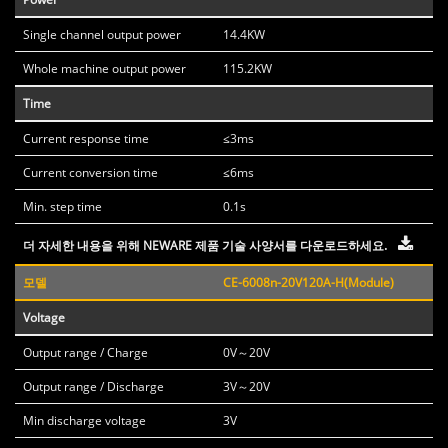
Single channel output power
14.4KW
Whole machine output power
115.2KW
Time
Current response time
≤3ms
Current conversion time
≤6ms
Min. step time
0.1s
더 자세한 내용을 위해 NEWARE 제품 기술 사양서를 다운로드하세요.
모델
CE-6008n-20V120A-H(Module)
Voltage
Output range / Charge
0V～20V
Output range / Discharge
3V～20V
Min discharge voltage
3V