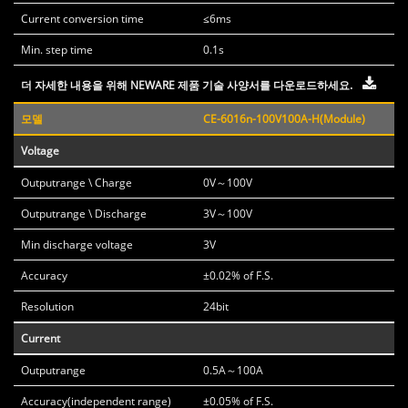
Current conversion time
≤6ms
Min. step time
0.1s
더 자세한 내용을 위해 NEWARE 제품 기술 사양서를 다운로드하세요.
모델
CE-6016n-100V100A-H(Module)
Voltage
Outputrange \ Charge
0V～100V
Outputrange \ Discharge
3V～100V
Min discharge voltage
3V
Accuracy
±0.02% of F.S.
Resolution
24bit
Current
Outputrange
0.5A～100A
Accuracy(independent range)
±0.05% of F.S.