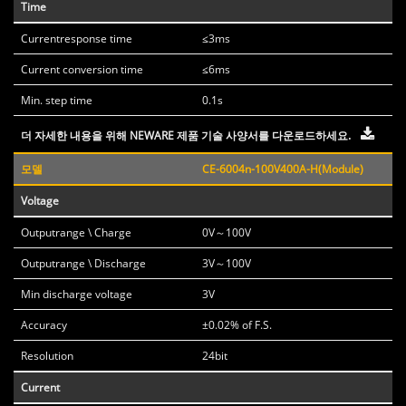
Time
Currentresponse time
≤3ms
Current conversion time
≤6ms
Min. step time
0.1s
더 자세한 내용을 위해 NEWARE 제품 기술 사양서를 다운로드하세요.
모델
CE-6004n-100V400A-H(Module)
Voltage
Outputrange \ Charge
0V～100V
Outputrange \ Discharge
3V～100V
Min discharge voltage
3V
Accuracy
±0.02% of F.S.
Resolution
24bit
Current