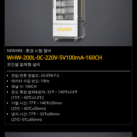
NEWARE - 환경 시험 챔버
WHW-200L-0C-220V-5V100mA-160CH ​
코인셀 일체형 설비
전압·전류 정밀도: ±0.05% F.S.
데이터 수집 빈도: 10Hz
채널 수: 160CH
온도 축정 범위&편차: 32℉ ~ 140℉±3.6℉
(15℃ ~ 60℃±2.0℃)
가열 시간: 77℉ ~ 140℉≤50min
(25℃ ~ 60℃
≤50min
)
냉각 시간: 77℉ ~ 32℉≤60min
(25℃~0℃
≤60min
)