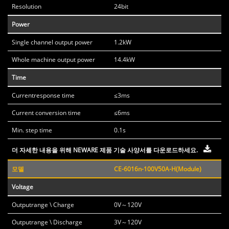
Resolution
24bit
Power
Single channel output power
1.2kW
Whole machine output power
14.4kW
Time
Currentresponse time
≤3ms
Current conversion time
≤6ms
Min. step time
0.1s
더 자세한 내용을 위해 NEWARE 제품 기술 사양서를 다운로드하세요.
모델
CE-6016n-100V50A-H(Module)
Voltage
Outputrange \ Charge
0V～120V
Outputrange \ Discharge
3V～120V