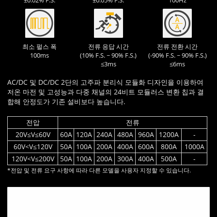
±0.02% F.S.
±0.05% F.S.
100Hz
최소 펄스 폭
전류 응답 시간
전류 전환 시간
100ms
(10% F.S. ~ 90% F.S.)
(-90% F.S. ~ 90% F.S.)
≤3ms
≤6ms
AC/DC 및 DC/DC 2단의 고주파 분리식 모듈화 디자인을 이용하여
저온 마전 및 고성능과 다중 채널의 24비트 모듈러스 변환 칩과 결
합해 안정도가 기존 설비보다 높습니다.
전압
전류
20V≤V≤60V
60A
120A
240A
480A
960A
1200A
-
60V<V≤120V
50A
100A
200A
400A
600A
800A
1000A
120V<V≤200V
50A
100A
200A
300A
400A
500A
-
*전압 및 전류 요구 사항에 따라 다른 모델을 사용자 지정할 수 있습니다.