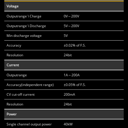
Voltage
Outputrange \ Charge
0V～200V
Outputrange \ Discharge
5V～200V
Min discharge voltage
5V
Accuracy
±0.02% of F.S.
Resolution
24bit
Current
Outputrange
1A～200A
Accuracy(independent range)
±0.05% of F.S.
CV cut-off current
200mA
Resolution
24bit
Power
Single channel output power
40kW