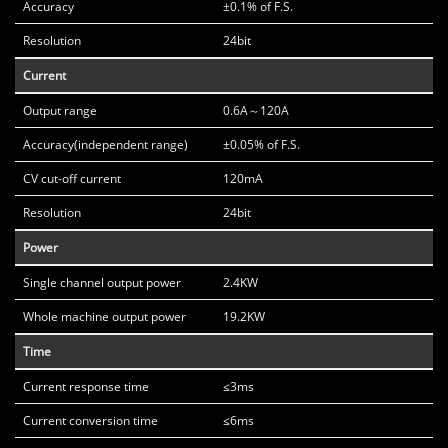
Accuracy
±0.1% of F.S.
Resolution
24bit
Current
Output range
0.6A～120A
Accuracy(independent range)
±0.05% of F.S.
CV cut-off current
120mA
Resolution
24bit
Power
Single channel output power
2.4KW
Whole machine output power
19.2KW
Time
Current response time
≤3ms
Current conversion time
≤6ms