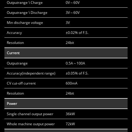
Outputrange \ Charge
0V～60V
Outputrange \ Discharge
3V～60V
Min discharge voltage
3V
Accuracy
±0.02% of F.S.
Resolution
24bit
Current
Outputrange
0.5A～100A
Accuracy(independent range)
±0.05% of F.S.
CV cut-off current
600mA
Resolution
24bit
Power
Single channel output power
36kW
Whole machine output power
72kW