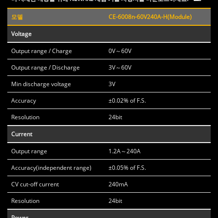
모델
CE-6008n-60V240A-H(Module)
Voltage
Output range / Charge
0V～60V
Output range / Discharge
3V～60V
Min discharge voltage
3V
Accuracy
±0.02% of F.S.
Resolution
24bit
Current
Output range
1.2A～240A
Accuracy(independent range)
±0.05% of F.S.
CV cut-off current
240mA
Resolution
24bit
Power