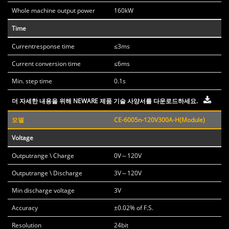
Whole machine output power
160kW
Time
Currentresponse time
≤3ms
Current conversion time
≤6ms
Min. step time
0.1s
더 자세한 내용을 위해 NEWARE 제품 기술 사양서를 다운로드하세요.
모델
CE-6005n-120V300A-H(Module)
Voltage
Outputrange \ Charge
0V～120V
Outputrange \ Discharge
3V～120V
Min discharge voltage
3V
Accuracy
±0.02% of F.S.
Resolution
24bit