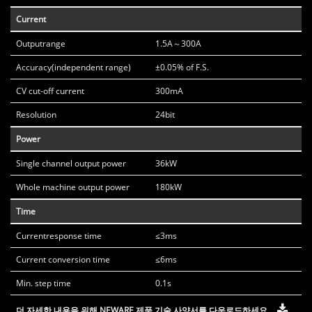
Current
Outputrange
1.5A～300A
Accuracy(independent range)
±0.05% of F.S.
CV cut-off current
300mA
Resolution
24bit
Power
Single channel output power
36kW
Whole machine output power
180kW
Time
Currentresponse time
≤3ms
Current conversion time
≤6ms
Min. step time
0.1s
더 자세한 내용을 위해 NEWARE 제품 기술 사양서를 다운로드하세요.