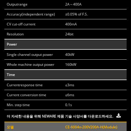
Outputrange
2A～400A
Accuracy(independent range)
±0.05% of F.S.
CV cut-off current
400mA
Resolution
24bit
Power
Single channel output power
40kW
Whole machine output power
160kW
Time
Currentresponse time
≤3ms
Current conversion time
≤6ms
Min. step time
0.1s
더 자세한 내용을 위해 NEWARE 제품 기술 사양서를 다운로드하세요.
모델
CE-6004n-200V200A-H(Module)