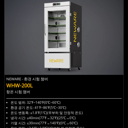
NEWARE - 환경 시험 챔버
WHW-200L
항온 시험 챔버
온도 범위: 32℉~140℉(0℃~60℃)
환경 공기 온도: 41℉~86℉(5℃~30℃)
온도 변동폭: ≤1.8℉(1℃)(무부하 및 안정적 온도)
냉각 시간: ≤40min(77℉→32℉)(25℃→0℃)
가열 시간: ≤30min(77℉→140℉)(0℃→60℃)