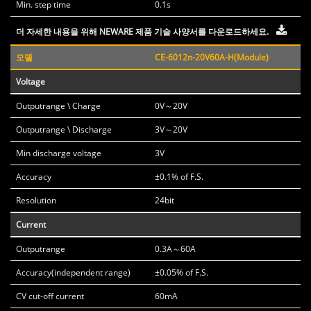
Min. step time
0.1s
더 자세한 내용을 위해 NEWARE 제품 기술 사양서를 다운로드하세요.
모델
CE-6012n-20V60A-H(Module)
Voltage
Outputrange \ Charge
0V～20V
Outputrange \ Discharge
3V～20V
Min discharge voltage
3V
Accuracy
±0.1% of F.S.
Resolution
24bit
Current
Outputrange
0.3A～60A
Accuracy(independent range)
±0.05% of F.S.
CV cut-off current
60mA