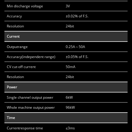
Min discharge voltage
3V
Accuracy
±0.02% of F.S.
Resolution
24bit
Current
Outputrange
0.25A～50A
Accuracy(independent range)
±0.05% of F.S.
CV cut-off current
50mA
Resolution
24bit
Power
Single channel output power
6kW
Whole machine output power
96kW
Time
Currentresponse time
≤3ms