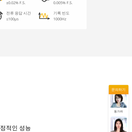
±0.02% F.S.
0.005% F.S.
왕우미
전류 응답 시간
기록 빈도
≤100μs
1000Hz
증상정
정겨울
문의하기
동가려
왕우미
 안정적인 성능