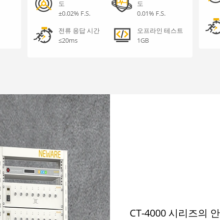
도
도
±0.02% F.S.
0.01% F.S.
전류 응답 시간
오프라인 테스트
≤20ms
1GB
CT-4000 시리즈의