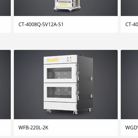
CT-4008Q-5V12A-S1
CT-4
WFB-220L-2K
WGD