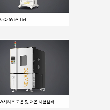
008Q-5V6A-164
W시리즈 고온 및 저온 시험챔버