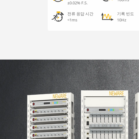
±0.02% F.S.
전류 응답 시간
기록 빈도
<1ms
10Hz