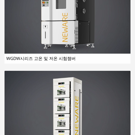
WGDW시리즈 고온 및 저온 시험챔버