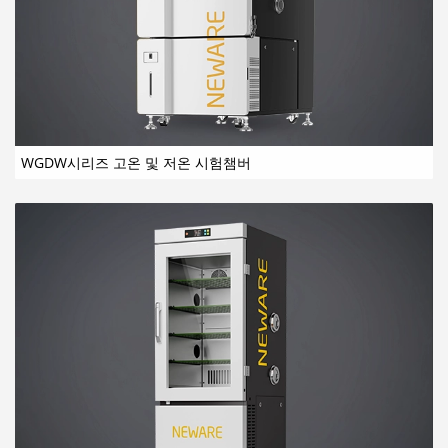
WGDW시리즈 고온 및 저온 시험챔버