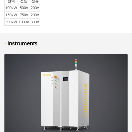
전력
전압
전류
100kW
500V
200A
150kW
750V
200A
300kW
1000V
300A
·
Instruments