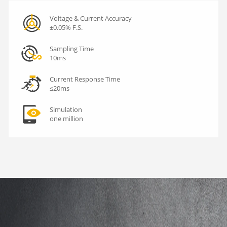
Voltage & Current Accuracy
±0.05% F.S.
Sampling Time
10ms
Current Response Time
≤20ms
Simulation
one million