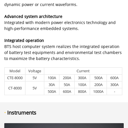
dynamic power or current waveforms.
Advanced system architecture
Integrated with modern power electronics technology and
high-performance embedded systems.
Integrated operation
BTS host computer system realizes the integrated operation
of battery test equipments and environmental test chambers
to maximize the battery characteristics.
Model
Voltage
Current
CTE-8000
5V
100A
200A
300A
500A
600A
30A
50A
100A
200A
300A
CT-8000
5V
500A
600A
800A
1000A
-
·
Instruments