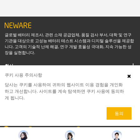
글로벌 배터리 제조사, 관련 소재 공급업체, 품질 검사 부서, 대학 및 연구
기관을 대상으로 고성능 배터리 테스트 시스템과 디지털 솔루션을 제공합
니다. 고객의 기술적 난제 해결, 연구 개발 효율성 극대화, 지속 가능한 성
장을 실현합니다.
회사
쿠키 사용 주의사항
지원
당사는 쿠키를 사용하여 귀하의 웹사이트 이용 경험을 개인화
하고 개선합니다. 사이트를 계속 탐색하면 쿠키 사용에 동의하
게 됩니다.
소프트웨어
동의
제품
회사
070-4155-8866
service@neware.net
Copyright © NEWARE 1998 -
2026. All Rights Reserved.