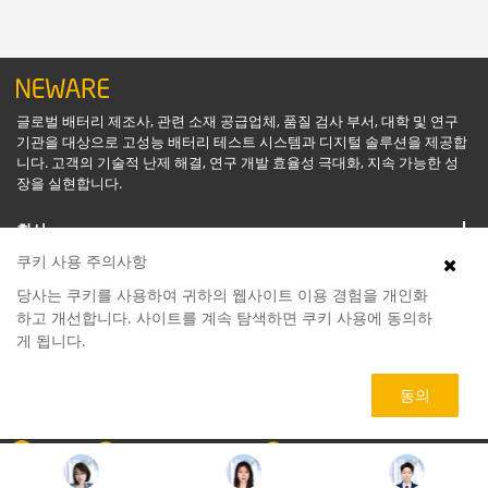
글로벌 배터리 제조사, 관련 소재 공급업체, 품질 검사 부서, 대학 및 연구
기관을 대상으로 고성능 배터리 테스트 시스템과 디지털 솔루션을 제공합
니다. 고객의 기술적 난제 해결, 연구 개발 효율성 극대화, 지속 가능한 성
장을 실현합니다.
회사
쿠키 사용 주의사항
지원
당사는 쿠키를 사용하여 귀하의 웹사이트 이용 경험을 개인화
하고 개선합니다. 사이트를 계속 탐색하면 쿠키 사용에 동의하
게 됩니다.
소프트웨어
동의
제품
회사
070-4155-8866
service@neware.net
Copyright © NEWARE 1998 -
2026. All Rights Reserved.