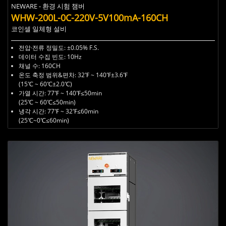
NEWARE - 환경 시험 챔버
WHW-200L-0C-220V-5V100mA-160CH ​
코인셀 일체형 설비
전압·전류 정밀도: ±0.05% F.S.
데이터 수집 빈도: 10Hz
채널 수: 160CH
온도 축정 범위&편차: 32℉ ~ 140℉±3.6℉
(15℃ ~ 60℃±2.0℃)
가열 시간: 77℉ ~ 140℉≤50min
(25℃ ~ 60℃
≤50min
)
냉각 시간: 77℉ ~ 32℉≤60min
(25℃~0℃
≤60min
)