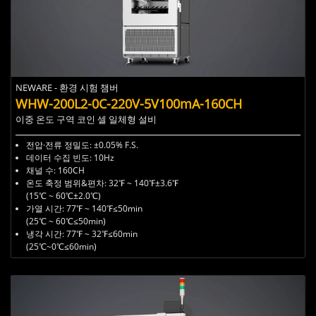
NEWARE - 환경 시험 챔버
WHW-200L2-0C-220V-5V100mA-160CH
이중 온도 구역 코인 셀 일체형 설비
전압·전류 정밀도: ±0.05% F.S.
데이터 수집 빈도: 10Hz
채널 수: 160CH
온도 축정 범위&편차: 32℉ ~ 140℉±3.6℉
(15℃ ~ 60℃±2.0℃)
가열 시간: 77℉ ~ 140℉≤50min
(25℃ ~ 60℃
≤50min
)
냉각 시간: 77℉ ~ 32℉≤60min
(25℃~0℃
≤60min
)