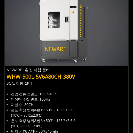
NEWARE - 환경 시험 챔버
WHW-500L-5V6A80CH-380V
3C 일체형 셜비
전압·전류 정밀도: ±0.05% F.S.
데이터 수집 빈도: 100Hz
채널 수: 80CH
온도 축정 범위&편차: 50℉ ~ 185℉±3.6℉
(10℃ ~ 85℃±2.0℃)
온도 축정 범위&편차: 50℉ ~ 185℉±3.6℉
(10℃ ~ 85℃±2.0℃)
냉각 시간: 77℉ ~ 50℉≤40min