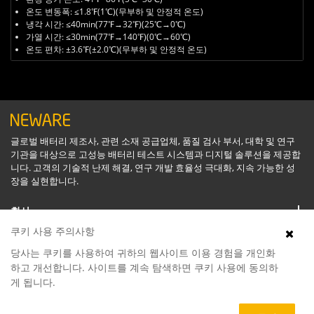
온도 변동폭: ≤1.8℉(1℃)(무부하 및 안정적 온도)
냉각 시간: ≤40min(77℉→32℉)(25℃→0℃)
가열 시간: ≤30min(77℉→140℉)(0℃→60℃)
온도 편차: ±3.6℉(±2.0℃)(무부하 및 안정적 온도)
글로벌 배터리 제조사, 관련 소재 공급업체, 품질 검사 부서, 대학 및 연구
기관을 대상으로 고성능 배터리 테스트 시스템과 디지털 솔루션을 제공합
니다. 고객의 기술적 난제 해결, 연구 개발 효율성 극대화, 지속 가능한 성
장을 실현합니다.
회사
쿠키 사용 주의사항
지원
당사는 쿠키를 사용하여 귀하의 웹사이트 이용 경험을 개인화
하고 개선합니다. 사이트를 계속 탐색하면 쿠키 사용에 동의하
게 됩니다.
소프트웨어