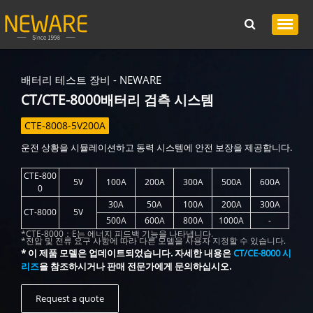
배터리 테스트 장비 - NEWARE
CT/CTE-8000배터리 검측 시스템
CTE-8008-5V200A
운전 상황을 시뮬레이션하고 동력 시스템에 안전 보장을 제공합니다.
CTE-800
5V
100A
200A
300A
500A
600A
0
30A
50A
100A
200A
300A
CT-8000
5V
500A
600A
800A
1000A
-
*CTE-8000：E는 에너지 피드백 기능을 나타냅니다.
*전압 및 전류 요구 사항에 따라 다른 모델을 사용자 지정할 수 있습니다.
* 이 제품 모델은 업데이트되었습니다. 자세한 내용은
CT/CE-8000 시
리즈
을 참조하시거나 판매 전문가에게 문의하십시오.
Request a quote