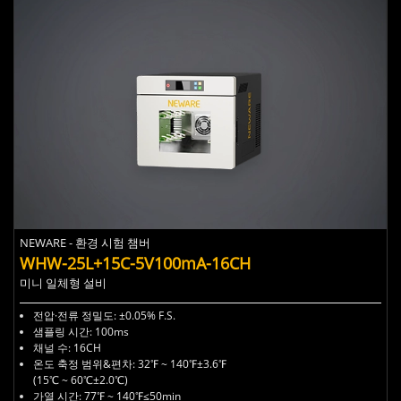
NEWARE - 환경 시험 챔버
WHW-25L+15C-5V100mA-16CH
미니 일체형 설비
전압·전류 정밀도:
±0.05% F.S.
샘플링 시간:
100ms
채널 수:
16CH
온도 축정 범위&편차:
32℉ ~ 140℉±3.6℉
(15℃ ~ 60℃±2.0℃)
가열 시간:
77℉ ~ 140℉≤50min