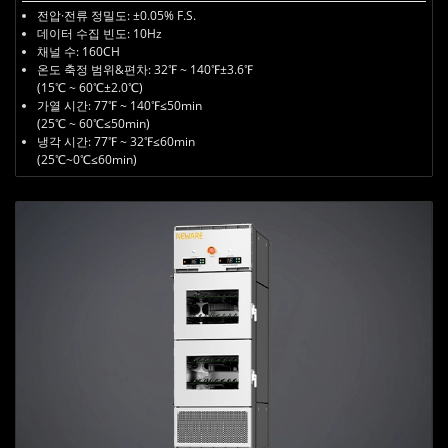
전압·전류 정밀도: ±0.05% F.S.
데이터 수집 빈도: 10Hz
채널 수: 160CH
온도 축정 범위&편차: 32℉ ~ 140℉±3.6℉
(15℃ ~ 60℃±2.0℃)
가열 시간: 77℉ ~ 140℉≤50min
(25℃ ~ 60℃
≤50min
)
냉각 시간: 77℉ ~ 32℉≤60min
(25℃~0℃
≤60min
)