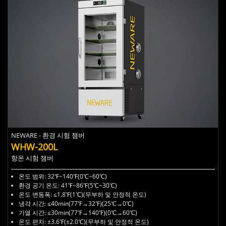
NEWARE - 환경 시험 챔버
WHW-200L
항온 시험 챔버
온도 범위: 32℉~140℉(0℃~60℃)
환경 공기 온도: 41℉~86℉(5℃~30℃)
온도 변동폭: ≤1.8℉(1℃)(무부하 및 안정적 온도)
냉각 시간: ≤40min(77℉→32℉)(25℃→0℃)
가열 시간: ≤30min(77℉→140℉)(0℃→60℃)
온도 편차: ±3.6℉(±2.0℃)(무부하 및 안정적 온도)