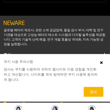
글로벌 배터리 제조사, 관련 소재 공급업체, 품질 검사 부서, 대학 및 연구
기관을 대상으로 고성능 배터리 테스트 시스템과 디지털 솔루션을 제공합
니다. 고객의 기술적 난제 해결, 연구 개발 효율성 극대화, 지속 가능한 성
장을 실현합니다.
회사
쿠키 사용 주의사항
지원
당사는 쿠키를 사용하여 귀하의 웹사이트 이용 경험을 개인화
하고 개선합니다. 사이트를 계속 탐색하면 쿠키 사용에 동의하
게 됩니다.
소프트웨어
동의
제품
회사
070-4155-8866
service@neware.net