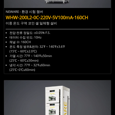
NEWARE - 환경 시험 챔버
WHW-200L2-0C-220V-5V100mA-160CH
이중 온도 구역 코인 셀 일체형 설비
전압·전류 정밀도: ±0.05% F.S.
데이터 수집 빈도: 10Hz
채널 수: 160CH
온도 축정 범위&편차: 32℉ ~ 140℉±3.6℉
(15℃ ~ 60℃±2.0℃)
가열 시간: 77℉ ~ 140℉≤50min
(25℃ ~ 60℃
≤50min
)
냉각 시간: 77℉ ~ 32℉≤60min
(25℃~0℃
≤60min
)