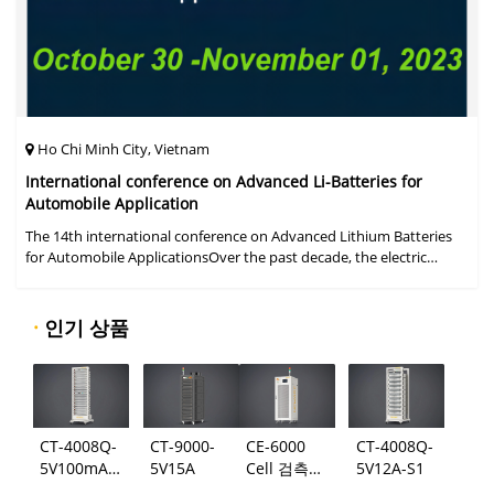
Ho Chi Minh City, Vietnam
International conference on Advanced Li-Batteries for
Automobile Application
The 14th international conference on Advanced Lithium Batteries
for Automobile ApplicationsOver the past decade, the electric
vehicle industry has flourished due to market demand for "green"
cars, zer
·
인기 상품
CT-4008Q-
CT-9000-
CE-6000
CT-4008Q-
5V100mA-
5V15A
Cell 검측
5V12A-S1
124
시스템