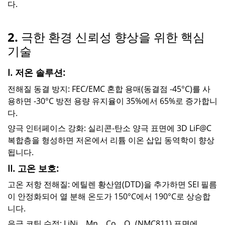
다.
2. 극한 환경 신뢰성 향상을 위한 핵심
기술
I. 저온 솔루션:
전해질 동결 방지: FEC/EMC 혼합 용매(동결점 -45°C)를 사
용하면 -30°C 방전 용량 유지율이 35%에서 65%로 증가합니
다.
양극 인터페이스 강화: 실리콘-탄소 양극 표면에 3D LiF@C
복합층을 형성하면 저온에서 리튬 이온 삽입 동역학이 향상
됩니다.
II. 고온 보호:
고온 저항 전해질: 에틸렌 황산염(DTD)을 추가하면 SEI 필름
이 안정화되어 열 분해 온도가 150°C에서 190°C로 상승합
니다.
음극 코팅 수정: LiNi₀.₈Mn₀.₁Co₀.₁O₂ (NMC811) 표면에