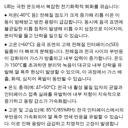
LIB는 극한 온도에서 복잡한 전기화학적 퇴화를 겪습니다:
● 저온(-40°C 등): 전해질 점도가 크게 증가해 리튬 이온 이
동이 방해받고 방전 용량이 급감합니다. 동시에 음극 표면에
불균일한 리튬 침착이 발생해 리튬 수지 성장으로 이어지며,
분리막을 뚫고 단락을 일으킬 수 있습니다.
● 고온 (>60°C): 음극 표면의 고체 전해질 인터페이스(SEI)
필름이 더 빠르게 분해됩니다. 전해질과 전극 사이의 부반응
이 강화되어 가스가 방출되고 내부 압력이 증가합니다. 온도
가 150°C를 초과하면 분리막 녹음이 대규모 내부 단락을 유
발해 열 폭주 현상이 발생할 수 있으며, 이 과정에서 가스 배
출, 화재, 심지어 폭발이 동반될 수 있습니다.
● 온도 충격(예: ΔT≈50°C): 전극 내 활성 물질 입자의 균열과
인터페이스 접촉 실패를 유발하여 내부 저항이 지속적으로
증가하고 용량 감소가 가속화됩니다.
● 고온 및 고습도(예: 85°C/85%RH): 전극 인터페이스에서의
부반응이 가속화되어 열 폭주 연쇄 반응을 유발할 수 있습니
다. 이로 인해 용량이 급감하고 치명적인 고장이 발생합니