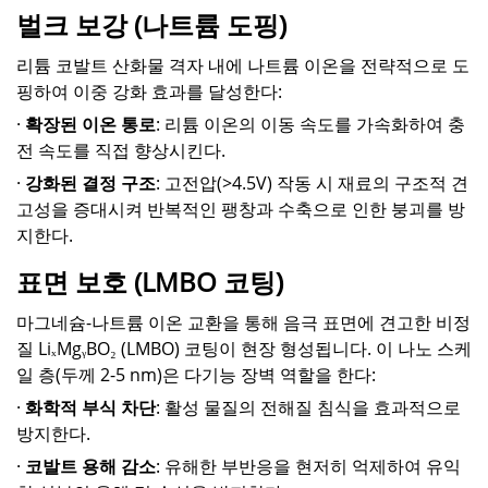
벌크 보강 (나트륨 도핑)
리튬 코발트 산화물 격자 내에 나트륨 이온을 전략적으로 도
핑하여 이중 강화 효과를 달성한다:
·
확장된 이온 통로
: 리튬 이온의 이동 속도를 가속화하여 충
전 속도를 직접 향상시킨다.
·
강화된 결정 구조
: 고전압(>4.5V) 작동 시 재료의 구조적 견
고성을 증대시켜 반복적인 팽창과 수축으로 인한 붕괴를 방
지한다.
표면 보호 (LMBO 코팅)
마그네슘-나트륨 이온 교환을 통해 음극 표면에 견고한 비정
질 LiₓMgᵧBO₂ (LMBO) 코팅이 현장 형성됩니다. 이 나노 스케
일 층(두께 2-5 nm)은 다기능 장벽 역할을 한다:
·
화학적 부식 차단
: 활성 물질의 전해질 침식을 효과적으로
방지한다.
·
코발트 용해 감소
: 유해한 부반응을 현저히 억제하여 유익