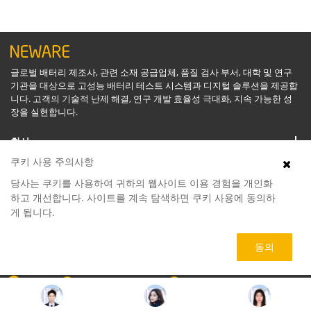
글로벌 배터리 제조사, 관련 소재 공급업체, 품질 검사 부서, 대학 및 연구
기관을 대상으로 고성능 배터리 테스트 시스템과 디지털 솔루션을 제공합
니다. 고객의 기술적 난제 해결, 연구 개발 효율성 극대화, 지속 가능한 성
장을 실현합니다.
회사
쿠키 사용 주의사항
지원
당사는 쿠키를 사용하여 귀하의 웹사이트 이용 경험을 개인화
하고 개선합니다. 사이트를 계속 탐색하면 쿠키 사용에 동의하
게 됩니다.
소프트웨어
동의
제품
회사
070-4155-8866
service@neware.net
Copyright © NEWARE 1998 -
2026. All Rights Reserved.