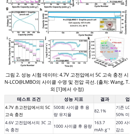
그림 2. 성능 시험 데이터: 4.7V 고전압에서 5C 고속 충전 시
N-LCO@LMBO의 사이클 수명 및 전압 곡선. (출처: Wang, T.
외 [1]에서 수정)
테스트 조건
성능 지표
결과
업계
4.7V 초고전압에서의 5C
500회 사이클 후 용
기존 LC
82.1%
고속 충전
량 유지율
50% 미만
4.6V 고전압에서의 3C 고
163.7
200 사
1000 사이클 후 용량
속 충전
mAh g⁻¹
감소