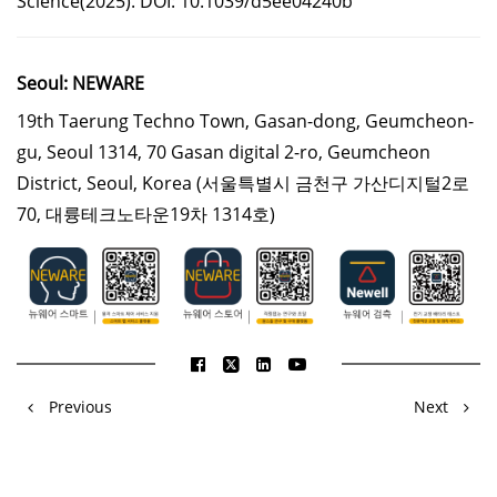
Science(2025). DOI: 10.1039/d5ee04240b
Seoul: NEWARE
19th Taerung Techno Town, Gasan-dong, Geumcheon-
gu, Seoul 1314, 70 Gasan digital 2-ro, Geumcheon
District, Seoul, Korea
(서울특별시 금천구 가산디지털2로
70, 대륭테크노타운19차 1314호)
Previous
Next