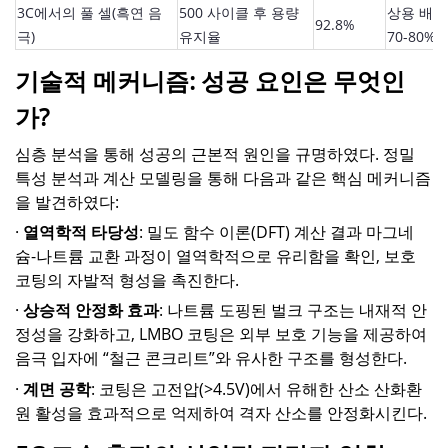
3C에서의 풀 셀(흑연 음
500 사이클 후 용량
상용 배
92.8%
극)
유지율
70-80%
기술적 메커니즘: 성공 요인은 무엇인
가?
심층 분석을 통해 성공의 근본적 원인을 규명하였다. 정밀
특성 분석과 계산 모델링을 통해 다음과 같은 핵심 메커니즘
을 발견하였다:
·
열역학적 타당성
: 밀도 함수 이론(DFT) 계산 결과 마그네
슘-나트륨 교환 과정이 열역학적으로 유리함을 확인, 보호
코팅의 자발적 형성을 촉진한다.
·
상승적 안정화 효과
: 나트륨 도핑된 벌크 구조는 내재적 안
정성을 강화하고, LMBO 코팅은 외부 보호 기능을 제공하여
음극 입자에 “철근 콘크리트”와 유사한 구조를 형성한다.
·
계면 공학
: 코팅은 고전압(>4.5V)에서 유해한 산소 산화환
원 활성을 효과적으로 억제하여 격자 산소를 안정화시킨다.