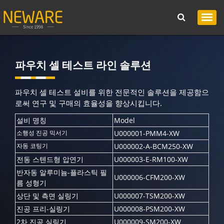
파우치 셀 테스트 라인 솔루션
파우치 셀 테스트 설비를 위한 전문적인 솔루션을 제공함으
로써 연구 및 구매의 효율성을 향상시킵니다.
설비 명칭
Model
소행성 진공 믹서기
U000001-PMM4-XW
자동 코팅기
U000002-A-BCM250-XW
전동 스텐드형 압연기
U000003-E-RM100-XW
반자동 알루미늄-플라스틱 필
U000006-CFM200-XW
름 성형기
상단 및 측면 실링기
U000007-TSM200-XW
진공 프리-실링기
U000008-PSM200-XW
2차 진공 실링기
U000009-SM200-XW