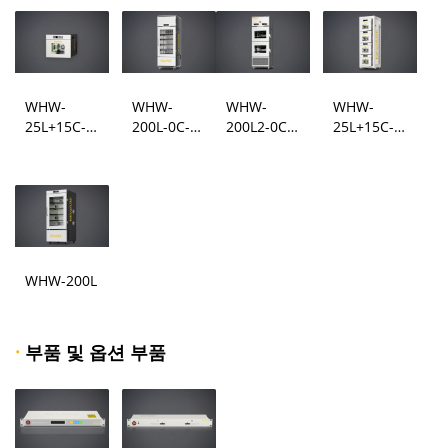
WHW-
WHW-
WHW-
WHW-
25L+15C-
200L-0C-
200L2-0C-
25L+15C-
5V100mA-
220V-
220V-
5V100mA-
16CH
5V100mA-
5V100mA-
16CH*4
160CH ​
160CH
WHW-200L
·
부품 및 옵션 부품