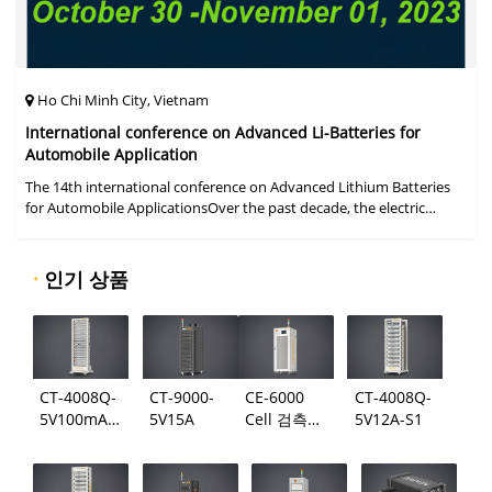
Ho Chi Minh City, Vietnam
International conference on Advanced Li-Batteries for
Automobile Application
The 14th international conference on Advanced Lithium Batteries
for Automobile ApplicationsOver the past decade, the electric
vehicle industry has flourished due to market demand for "green"
cars, zer
·
인기 상품
CT-4008Q-
CT-9000-
CE-6000
CT-4008Q-
5V100mA-
5V15A
Cell 검측
5V12A-S1
124
시스템