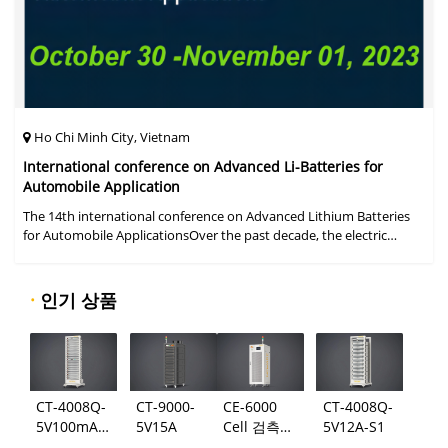
Ho Chi Minh City, Vietnam
International conference on Advanced Li-Batteries for
Automobile Application
The 14th international conference on Advanced Lithium Batteries
for Automobile ApplicationsOver the past decade, the electric
vehicle industry has flourished due to market demand for "green"
cars, zer
·
인기 상품
CT-4008Q-
CT-9000-
CE-6000
CT-4008Q-
5V100mA-
5V15A
Cell 검측
5V12A-S1
124
시스템