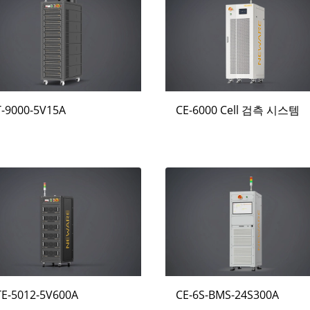
T-9000-5V15A
CE-6000 Cell 검측 시스템
TE-5012-5V600A
CE-6S-BMS-24S300A