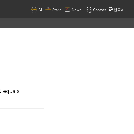
AI
Store
Newell
Contact
한국어
U equals