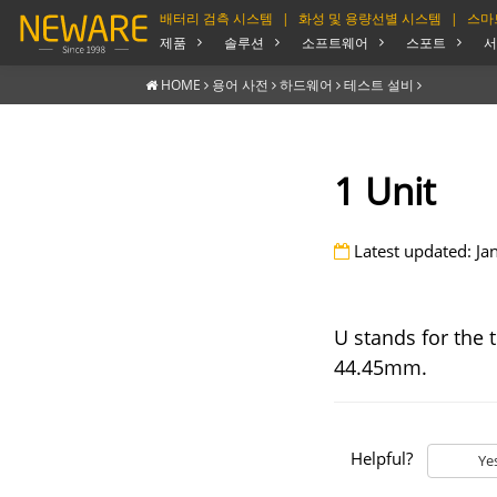
배터리 검측 시스템
|
화성 및 용량선별 시스템
|
스마
제품
솔루션
소프트웨어
스포트
서
HOME
용어 사전
하드웨어
테스트 설비
1 Unit
Latest updated: Ja
U stands for the 
44.45mm.
Helpful?
Ye