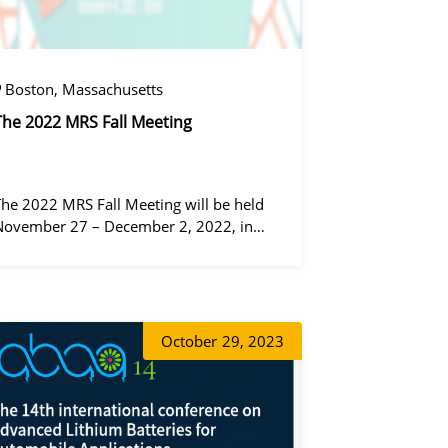
Boston, Massachusetts
The 2022 MRS Fall Meeting
The 2022 MRS Fall Meeting will be held
November 27 – December 2, 2022, in
Boston, Massachusetts, at the Hynes
Convention Center and adjacent Sheraton
Boston Hotel, and then December 6 – 8 in
동가려
 virtual format.
October
29, 2023
증상정