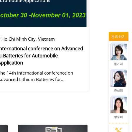
왕우미
문의하기
정겨울
Ho Chi Minh City, Vietnam
International conference on Advanced
Li-Batteries for Automobile
Application
동가려
The 14th international conference on
Advanced Lithium Batteries for
Automobile ApplicationsOver the past
증상정
ecade, the electric vehicle industry has
flourished due to market demand for
green" cars, zer
왕우미