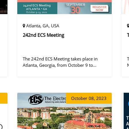
Atlanta, GA, USA
242nd ECS Meeting
The 242nd ECS Meeting takes place in
Atlanta, Georgia, from October 9 to
October 13, 2022, at the Hilton Atlanta.
a
October
08, 2023