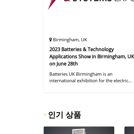
Birmingham, UK
2023 Batteries & Technology
Applications Show in Birmingham, UK
on June 28th
Batteries UK Birmingham is an
international exhibition for the electric
vehicle industry, dedicated to improving
battery performance, cost and safety for
manufacturers, users and the entire
supply cha
·
인기 상품