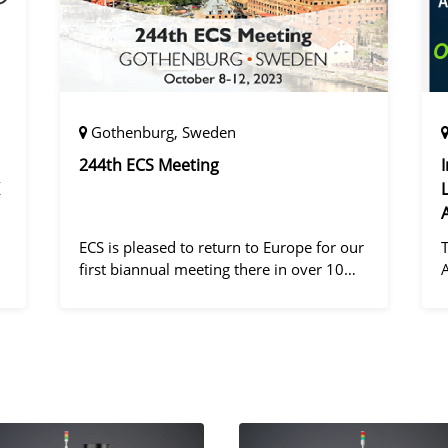
Gothenburg, Sweden
244th ECS Meeting
ECS is pleased to return to Europe for our
first biannual meeting there in over 10
years! Gothenburg, the second largest city
in Sweden, has held the #1 ranking on the
d
Global Destination Sustainabilit
"