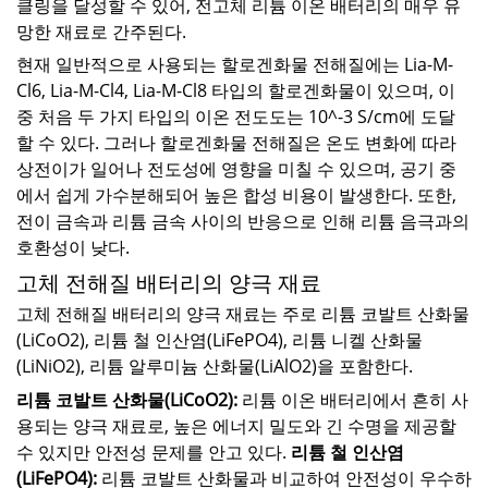
클링을 달성할 수 있어, 전고체 리튬 이온 배터리의 매우 유
망한 재료로 간주된다.
현재 일반적으로 사용되는 할로겐화물 전해질에는 Lia-M-
Cl6, Lia-M-Cl4, Lia-M-Cl8 타입의 할로겐화물이 있으며, 이
중 처음 두 가지 타입의 이온 전도도는 10^-3 S/cm에 도달
할 수 있다. 그러나 할로겐화물 전해질은 온도 변화에 따라
상전이가 일어나 전도성에 영향을 미칠 수 있으며, 공기 중
에서 쉽게 가수분해되어 높은 합성 비용이 발생한다. 또한,
전이 금속과 리튬 금속 사이의 반응으로 인해 리튬 음극과의
호환성이 낮다.
고체 전해질 배터리의 양극 재료
고체 전해질 배터리의 양극 재료는 주로 리튬 코발트 산화물
(LiCoO2), 리튬 철 인산염(LiFePO4), 리튬 니켈 산화물
(LiNiO2), 리튬 알루미늄 산화물(LiAlO2)을 포함한다.
리튬 코발트 산화물(LiCoO2):
리튬 이온 배터리에서 흔히 사
용되는 양극 재료로, 높은 에너지 밀도와 긴 수명을 제공할
수 있지만 안전성 문제를 안고 있다.
리튬 철 인산염
(LiFePO4):
리튬 코발트 산화물과 비교하여 안전성이 우수하