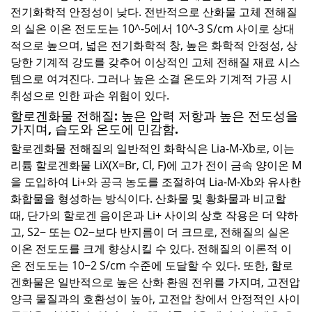
전기화학적 안정성이 낮다. 전반적으로 산화물 고체 전해질
의 실온 이온 전도도는 10^-5에서 10^-3 S/cm 사이로 상대
적으로 높으며, 넓은 전기화학적 창, 높은 화학적 안정성, 상
당한 기계적 강도를 갖추어 이상적인 고체 전해질 재료 시스
템으로 여겨진다. 그러나 높은 소결 온도와 기계적 가공 시
취성으로 인한 파손 위험이 있다.
할로겐화물 전해질: 높은 압력 저항과 높은 전도성을
가지며, 습도와 온도에 민감함.
할로겐화물 전해질의 일반적인 화학식은 Lia-M-Xb로, 이는
리튬 할로겐화물 LiX(X=Br, Cl, F)에 고가 전이 금속 양이온 M
을 도입하여 Li+와 공극 농도를 조절하여 Lia-M-Xb와 유사한
화합물을 형성하는 방식이다. 산화물 및 황화물과 비교할
때, 단가의 할로겐 음이온과 Li+ 사이의 상호 작용은 더 약하
고, S2− 또는 O2−보다 반지름이 더 크므로, 전해질의 실온
이온 전도도를 크게 향상시킬 수 있다. 전해질의 이론적 이
온 전도도는 10−2 S/cm 수준에 도달할 수 있다. 또한, 할로
겐화물은 일반적으로 높은 산화 환원 전위를 가지며, 고전압
양극 물질과의 호환성이 높아, 고전압 창에서 안정적인 사이