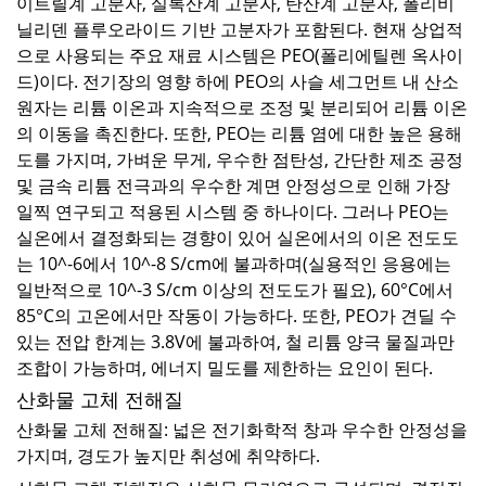
이트릴계 고분자, 실록산계 고분자, 탄산계 고분자, 폴리비
닐리덴 플루오라이드 기반 고분자가 포함된다. 현재 상업적
으로 사용되는 주요 재료 시스템은 PEO(폴리에틸렌 옥사이
드)이다. 전기장의 영향 하에 PEO의 사슬 세그먼트 내 산소
원자는 리튬 이온과 지속적으로 조정 및 분리되어 리튬 이온
의 이동을 촉진한다. 또한, PEO는 리튬 염에 대한 높은 용해
도를 가지며, 가벼운 무게, 우수한 점탄성, 간단한 제조 공정
및 금속 리튬 전극과의 우수한 계면 안정성으로 인해 가장
일찍 연구되고 적용된 시스템 중 하나이다. 그러나 PEO는
실온에서 결정화되는 경향이 있어 실온에서의 이온 전도도
는 10^-6에서 10^-8 S/cm에 불과하며(실용적인 응용에는
일반적으로 10^-3 S/cm 이상의 전도도가 필요), 60°C에서
85°C의 고온에서만 작동이 가능하다. 또한, PEO가 견딜 수
있는 전압 한계는 3.8V에 불과하여, 철 리튬 양극 물질과만
조합이 가능하며, 에너지 밀도를 제한하는 요인이 된다.
산화물 고체 전해질
산화물 고체 전해질: 넓은 전기화학적 창과 우수한 안정성을
가지며, 경도가 높지만 취성에 취약하다.