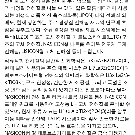
산화물 고체 전해질은 산화물 무기염으로 구성되며, 결정질
과 비정질 전해질로 나눌 수 있다. 얇은 필름 배터리에 사용
되는 비정질 리튬 인산 옥소질화물(LiPON) 타입 전해질 외
에도, 현재 상업화는 주로 결정질 전해질 재료의 연구에 초
점을 맞추고 있다. 주류 결정질 전해질 재료 시스템에는 석
류석(LLZO) 구조의 고체 전해질, 페로브스카이트(LLTO) 구
조의 고체 전해질, NASICON형 나트륨 초이온 전도체 고체
전해질, LISICON형 고체 전해질 등이 포함된다.
석류석형 전해질의 일반적인 화학식은 Li3+xA3B2O12이며,
현재 널리 사용되는 주요 재료 시스템은 Li7La3Zr2O12이다.
페로브스카이트형 전해질의 일반적인 화학식은 Li3x La2/3-
x TiO3로, 구조 안정성, 간단한 제조 공정, 그리고 폭넓은 조
성 변화 범위 등의 장점이 있지만 이온 전도도가 다소 낮다.
NASICON형 전해질은 리튬-나트륨 치환을 통해 NASICON
프레임워크를 사용하여 고성능 Li+ 고체 전해질을 준비할 수
있으며, 현재 주류 재료는 Li1+x Alx Ti2-x(PO4)3(리튬 알루
미늄 티타늄 인산염, LATP) 시스템이다. 앞서 언급한 재료들
중, LLZO는 리튬 음극과 높은 호환성을 가지고 있으며,
NASICON형 및 페로브스카이트형 전해질은 금속 리튬과의