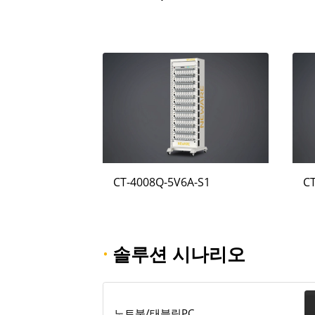
CT-4008Q-5V6A-S1
C
·
솔루션 시나리오
노트북/태블릿PC