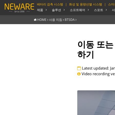
배터리 검측 시스템
|
화성 및 용량선별 시스템
|
스마
제품
솔루션
소프트웨어
스포트
서
HOME
사용 지침
BTSDA
이동 또는
하기
Latest updated: Ja
Video recording ve