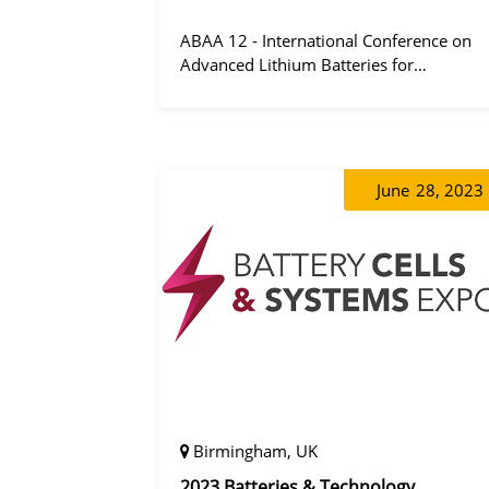
ABAA 12 - International Conference on
Advanced Lithium Batteries for
Automobile Applications 12 was held in
Ulm, Germany from 06 to 09 October
2019.
June
28, 2023
Birmingham, UK
2023 Batteries & Technology