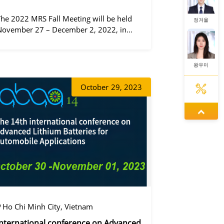
The 2022 MRS Fall Meeting will be held
정겨울
November 27 – December 2, 2022, in
Boston, Massachusetts, at the Hynes
Convention Center and adjacent Sheraton
Boston Hotel, and then December 6 – 8 in
왕우미
 virtual format.
October
29, 2023
증상정
동가려
정겨울
Ho Chi Minh City, Vietnam
International conference on Advanced