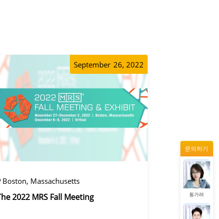
동가려
정겨울
September
26, 2022
왕우미
문의하기
증상정
Boston, Massachusetts
동가려
The 2022 MRS Fall Meeting