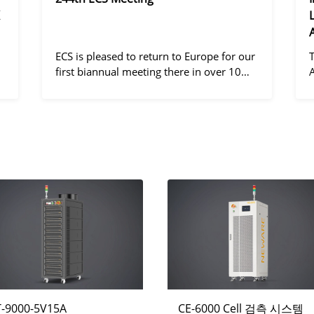
ECS is pleased to return to Europe for our
first biannual meeting there in over 10
years! Gothenburg, the second largest city
in Sweden, has held the #1 ranking on the
d
Global Destination Sustainabilit
"
T-9000-5V15A
CE-6000 Cell 검측 시스템