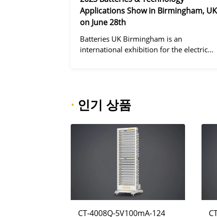
Applications Show in Birmingham, UK
on June 28th
Batteries UK Birmingham is an
international exhibition for the electric
vehicle industry, dedicated to improving
battery performance, cost and safety for
manufacturers, users and the entire
supply cha
·
인기 상품
CT-4008Q-5V100mA-124
C