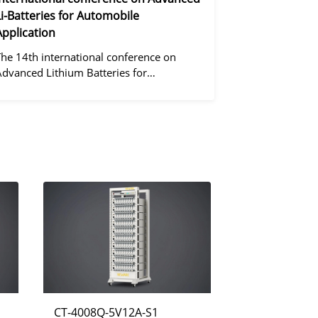
Li-Batteries for Automobile
Application
The 14th international conference on
Advanced Lithium Batteries for
Automobile ApplicationsOver the past
ecade, the electric vehicle industry has
flourished due to market demand for
green" cars, zer
CT-4008Q-5V12A-S1