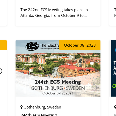
The 242nd ECS Meeting takes place in
Atlanta, Georgia, from October 9 to
October 13, 2022, at the Hilton Atlanta.
a
October
08, 2023
Gothenburg, Sweden
244th ECS Meeting