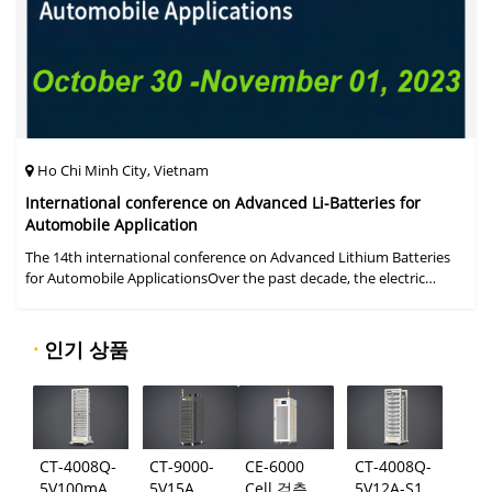
Ho Chi Minh City, Vietnam
International conference on Advanced Li-Batteries for
Automobile Application
The 14th international conference on Advanced Lithium Batteries
for Automobile ApplicationsOver the past decade, the electric
vehicle industry has flourished due to market demand for "green"
cars, zer
·
인기 상품
CT-4008Q-
CT-9000-
CE-6000
CT-4008Q-
5V100mA-
5V15A
Cell 검측
5V12A-S1