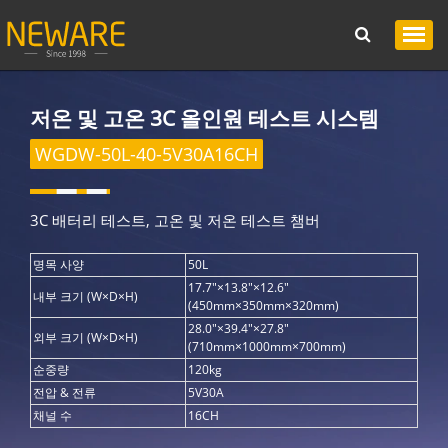
저온 및 고온 3C 올인원 테스트 시스템
WGDW-50L-40-5V30A16CH
3C 배터리 테스트, 고온 및 저온 테스트 챔버
명목 사양
50L
17.7"×13.8"×12.6"
내부 크기 (W×D×H)
(450mm×350mm×320mm)
28.0"×39.4"×27.8"
외부 크기
(W×D×H)
(710mm×1000mm×700mm)
순중량
120kg
전압 & 전류
5V30A
채널 수
16CH