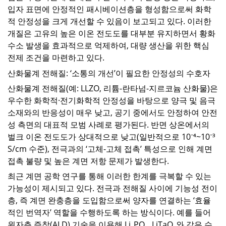
입자 표면에 안정적인 패시베이션층을 형성함으로써 화학
적 안정성을 크게 개선할 수 있음이 보고되고 있다
.
이러한
개질은 고유의 높은 이온 전도도를 대부분 유지하면서 황화
수소 발생을 효과적으로 억제하여
,
대량 생산을 위한 핵심
전제 조건을 마련하고 있다
.
산화물계 전해질
:
‘소통의 개선’이 필요한 안정성의 수호자
산화물계 전해질
(
예
: LLZO,
리튬
-
란타넘
-
지르코늄 산화물
)
은
우수한 화학적·전기화학적 안정성을 바탕으로 양극 및 음극
소재와의 반응성이 매우 낮고
,
공기 중에서도 안정하여 안전
성 측면의 대표적 모범 사례로 평가된다
.
반면 상온에서의
벌크 이온 전도도가 상대적으로 낮고
(
일반적으로
10
⁻⁴
~10
⁻³
S/cm
수준
),
전극과의 ‘고체
-
고체 접촉’ 특성으로 인해 계면
접촉 불량 및 높은 계면 저항 문제가 발생한다
.
최근 계면 공학 연구를 통해 이러한 한계를 극복할 수 있는
가능성이 제시되고 있다
.
전극과 전해질 사이에 기능성 전이
층
,
즉 계면 완충층을 도입함으로써 양자를 연결하는 ‘효율
적인 번역자’ 역할을 수행하도록 하는 방식이다
.
예를 들어
원자층 증착
(ALD)
기술을 이용해
Li
₃
PO
₄
, LiTaO
₅와 같은 수