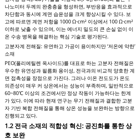
나노미터 두께의 완충층을 형성하면
,
부반응을 효과적으로
차단함과 동시에 계면 습윤성을 크게 향상시킬 수 있다
.
보
고에 따르면 계면 저항을
1000
Ω·
cm
² 이상에서
100
Ω·
cm
²
이하로 낮출 수 있으며
,
이는 에너지 밀도의 큰 손실 없이 이
온 수송 병목을 해결하는 핵심 기술로 평가된다
.
고분자계 전해질
:
유연하고 가공이 용이하지만 ‘저온에 약한’
소재
PEO(
폴리에틸렌 옥사이드
)
를 대표로 하는 고분자 전해질은
우수한 유연성과 필름화 용이성
,
전극과의 비교적 양호한 계
면 접촉성을 장점으로 가진다
.
그러나 이온 전도도가 온도
의존성이 매우 커 상온에서는 성능이 부족하며
,
일반적으로
60~80
℃ 이상의 조건에서만 정상 작동이 가능하다는 한계
가 있다
.
이에 따라 현재 연구는 무기 전해질과 결합한 고분
자 기반 복합 전해질을 통해 상온 성능을 보완하는 방향으로
진행되고 있다
.
1.2 전극 소재의 적합성 혁신: 공진화를 통한 상
호 보완