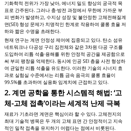
기화학적 전위가 가장 낮아, 에너지 밀도 향상의 궁극적 목
표로 간주된다. 그러나 충·방전 과정에서 무한에 가까운 부
피 변화가 발생하고, 수지상 성장 및 불안정한 고체전해질계
면(SEI) 형성 문제가 치명적인 한계로 작용하여 쿨롱 효율 저
하와 짧은 수명을 초래한다.
현재 연구는 계면 안정성 제어에 집중되고 있다. 탄소 섬유
네트워크나 다공성 구리 집전체와 같은 3차원 다공 구조를
도입하여 리튬 석출·용해를 위한 안정적 공간을 제공함으로
써 부피 팽창을 억제한다. 동시에 인공 SEI 층을 사전 형성하
여 균일한 리튬 석출을 유도한다. 이러한 기술의 시너지 효
과로 실험실 수준에서는 리튬 금속 음극의 쿨롱 효율이
99.5%를 초과하며 실용화 임계치에 근접하고 있다.
2. 계면 공학을 통한 시스템적 해법: ‘고
체-고체 접촉’이라는 세계적 난제 극복
재료가 기초라면 계면은 핵심이라 할 수 있다. 고체전지의
최대 기술적 병목은 두 개의 고체 표면 간 안정적이고 지속
적인 밀착 접촉을 유지하기 어렵다는 점에서 비롯된다.