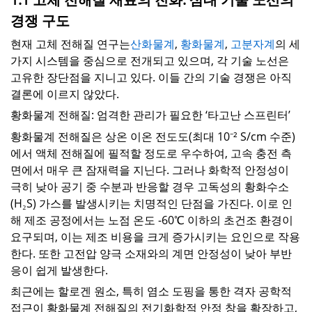
경쟁 구도
현재 고체 전해질 연구는
산화물계
,
황화물계
,
고분자계
의 세
가지 시스템을 중심으로 전개되고 있으며
,
각 기술 노선은
고유한 장단점을 지니고 있다
.
이들 간의 기술 경쟁은 아직
결론에 이르지 않았다
.
황화물계 전해질
:
엄격한 관리가 필요한 ‘타고난 스프린터’
황화물계 전해질은 상온 이온 전도도
(
최대
10
⁻²
S/cm
수준
)
에서 액체 전해질에 필적할 정도로 우수하여
,
고속 충전 측
면에서 매우 큰 잠재력을 지닌다
.
그러나 화학적 안정성이
극히 낮아 공기 중 수분과 반응할 경우 고독성의 황화수소
(H
₂
S)
가스를 발생시키는 치명적인 단점을 가진다
.
이로 인
해 제조 공정에서는 노점 온도
-60
℃ 이하의 초건조 환경이
요구되며
,
이는 제조 비용을 크게 증가시키는 요인으로 작용
한다
.
또한 고전압 양극 소재와의 계면 안정성이 낮아 부반
응이 쉽게 발생한다
.
최근에는 할로겐 원소
,
특히 염소 도핑을 통한 격자 공학적
접근이 황화물계 전해질의 전기화학적 안정 창을 확장하고
,