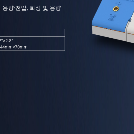
 용량·전압, 화성 및 용량
7"×2.8"
×44mm×70mm