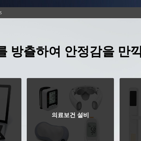
S
를 방츨하여 안정감을 만끽
의료보건 설비