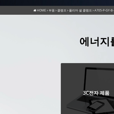
HOME
부품
클램프
폴리머 셀 클램프
A705-P-GY-B-
에너지
3C전자 제품