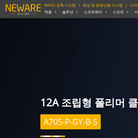
배터리 검측 시스템
|
화성 및 용량선별 시스템
|
스마
제품
솔루션
소프트웨어
스포트
서
12A 조립형 폴리머 
A705-P-GY-B-S