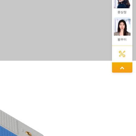
왕우미
정겨울
동가려
증상정
왕우미