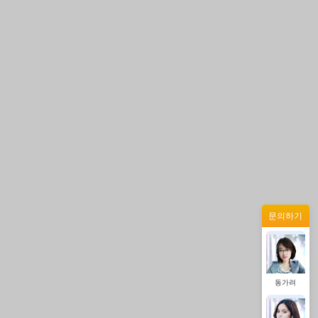
증상정
왕우미
정겨울
문의하기
동가려
증상정