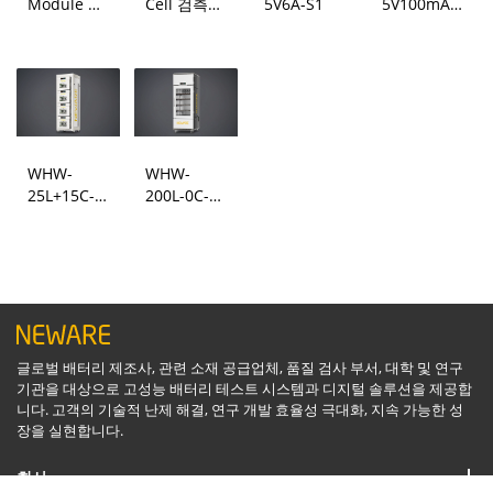
Module 검
Cell 검측
5V6A-S1
5V100mA-
측 시스템
시스템
124
WHW-
WHW-
25L+15C-
200L-0C-
5V100mA-
220V-
16CH*4
5V100mA-
160CH ​
글로벌 배터리 제조사, 관련 소재 공급업체, 품질 검사 부서, 대학 및 연구
기관을 대상으로 고성능 배터리 테스트 시스템과 디지털 솔루션을 제공합
니다. 고객의 기술적 난제 해결, 연구 개발 효율성 극대화, 지속 가능한 성
장을 실현합니다.
회사